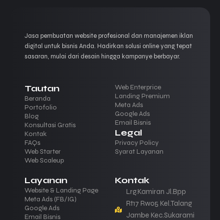
3 Call-to-Action (CTAs)
Gratis SSL
WhatsApp Direct Button
Gratis Logo
Jasa pembuatan website profesional dan manajemen iklan
digital untuk bisnis Anda. Hadirkan solusi online yang tepat
Lead Capture Form
2 Bahasa
sasaran, mulai dari desain hingga kampanye berbayar.
Foto Gallery/Video
Bisa Banyak Artikel
Tautan
Web Enterprice
Gratis 1 Email Profesional
Countdown Timer
Landing Premium
Beranda
Meta Ads
Portofolio
Google Ads
Blog
Back to Top Button
SEO Basic
Email Bisnis
Konsultasi Gratis
Legal
Kontak
Waktu Pengerjaan 1-2 Hari
Tombol WhatsApp
FAQs
Privacy Policy
Web Starter
Syarat Layanan
Web Scaleup
Perpanjang 200rb/Tahun
Sosial Icon
Layanan
Kontak
Wordpress Premium
Website & Landing Page
Lrg.Kamiran Jl.Bpp
Ambil Paket
Meta Ads (FB/IG)
Rt17 Rw05 Kel.Talang
Loading Cepat
Google Ads
Jambe Kec.Sukarami
Email Bisnis