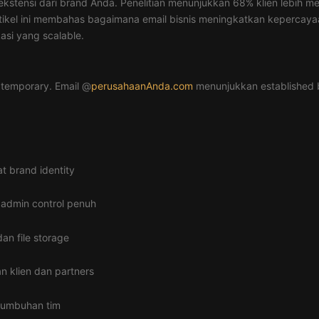
 ekstensi dari brand Anda. Penelitian menunjukkan 68% klien lebih 
 Artikel ini membahas bagaimana email bisnis meningkatkan kepercaya
asi yang scalable.
 temporary. Email @
perusahaanAnda.com
menunjukkan established 
 brand identity
admin control penuh
an file storage
n klien dan partners
tumbuhan tim