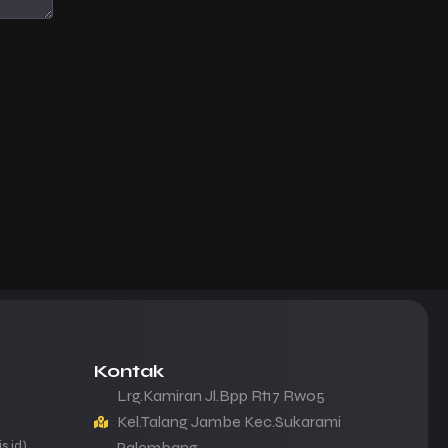
Kontak
Lrg.Kamiran Jl.Bpp Rt17 Rw05
Kel.Talang Jambe Kec.Sukarami
s.id)
Palembang