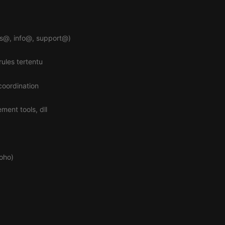
es@, info@, support@)
ules tertentu
oordination
ent tools, dll
Zoho)